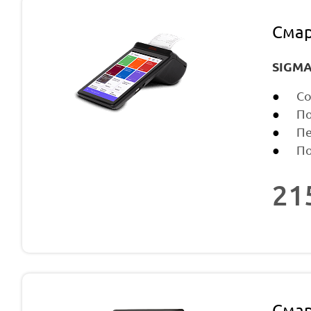
Смар
SIGMA
Со
По
Пе
По
21
Смар