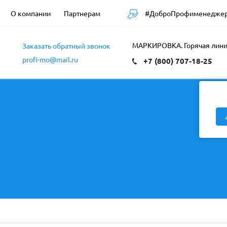
#ДоброПрофименедже
О компании
Партнерам
в
МАРКИРОВКА. Горячая лин
Заказать обратный звонок
profi-mo@mail.ru
5
+7 (800) 707-18-25