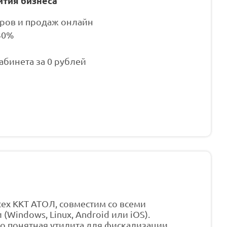
ития бизнеса
аров и продаж онлайн
30%
бинета за 0 рублей
ех ККТ АТОЛ, совместим со всеми
indows, Linux, Android или iOS).
о понятная утилита для фискализации