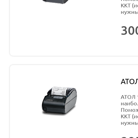
ККТ (и
нужны
30
АТО
АТОЛ 
наибо
Помож
ККТ (и
нужны