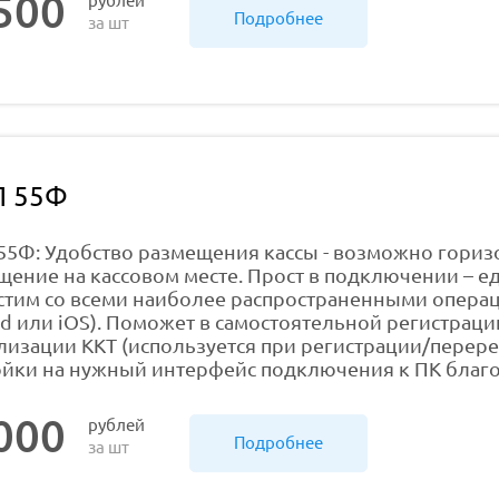
500
рублей
Подробнее
за шт
Л 55Ф
55Ф: Удобство размещения кассы - возможно гориз
щение на кассовом месте. Прост в подключении – е
стим со всеми наиболее распространенными операц
d или iOS). Поможет в самостоятельной регистраци
изации ККТ (используется при регистрации/перерег
ойки на нужный интерфейс подключения к ПК благ
000
рублей
Подробнее
за шт