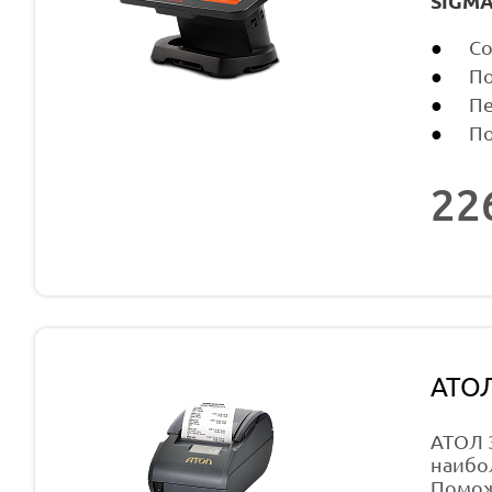
SIGMA
Со
По
Пе
По
22
АТО
АТОЛ 
наибо
Помож