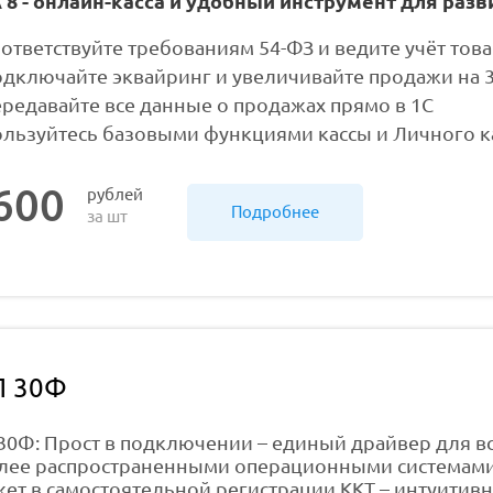
 8 - онлайн-касса и удобный инструмент для разв
ответствуйте требованиям 54-ФЗ и ведите учёт тов
дключайте эквайринг и увеличивайте продажи на 
редавайте все данные о продажах прямо в 1С
льзуйтесь базовыми функциями кассы и Личного ка
600
рублей
Подробнее
за шт
Л 30Ф
30Ф: Прост в подключении – единый драйвер для вс
лее распространенными операционными системами (W
ет в самостоятельной регистрации ККТ – интуитивн