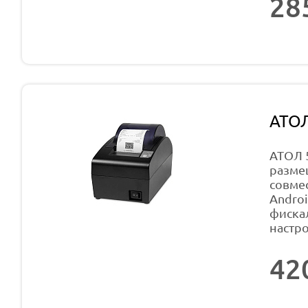
28
АТО
АТОЛ 
разме
совме
Androi
фискал
настр
42