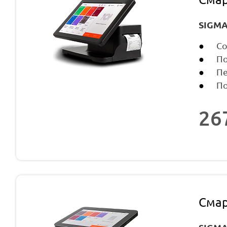
SIGMA
Со
По
Пе
По
26
Смар