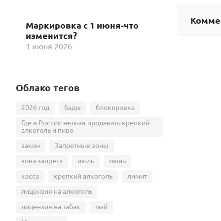
Комме
Маркировка с 1 июня-что
изменится?
1 июня 2026
Облако тегов
2026 год
бады
блокировка
Где в России нельзя продавать крепкий
алкоголь и пиво
закон
Запретные зоны
зона запрета
июль
июнь
касса
крепкий алкоголь
лимит
лицензия на алкоголь
лицензия на табак
май