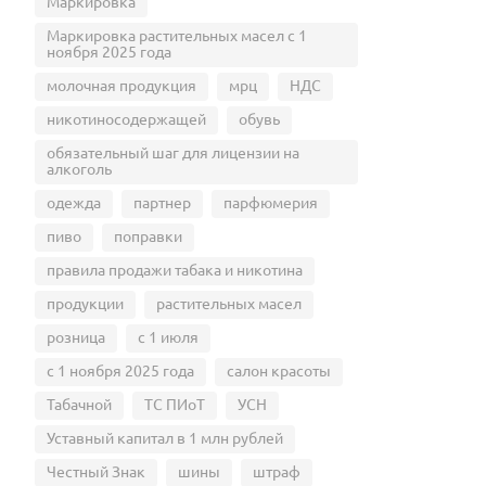
Маркировка
Маркировка растительных масел с 1
ноября 2025 года
молочная продукция
мрц
НДС
никотиносодержащей
обувь
обязательный шаг для лицензии на
алкоголь
одежда
партнер
парфюмерия
пиво
поправки
правила продажи табака и никотина
продукции
растительных масел
розница
с 1 июля
с 1 ноября 2025 года
салон красоты
Табачной
ТС ПИоТ
УСН
Уставный капитал в 1 млн рублей
Честный Знак
шины
штраф