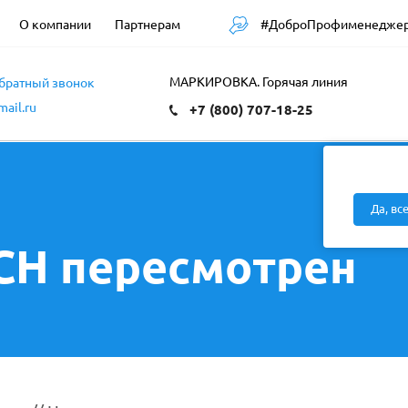
#ДоброПрофименедже
О компании
Партнерам
МАРКИРОВКА. Горячая линия
обратный звонок
ail.ru
+7 (800) 707-18-25
Да, вс
СН пересмотрен