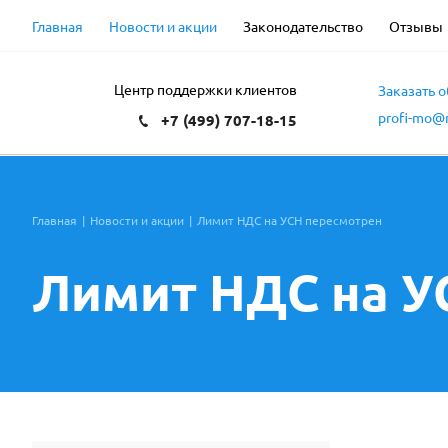
Главная
Новости и акции
Законодательство
Отзывы
Центр поддержки клиентов
Заказать 
profi-mo@m
+7 (499) 707-18-15
Главная
|
Новости и акции
|
Лимит НДС на УСН пересмотрен
Лимит НДС на У